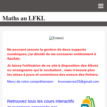
Maths au LFKL
Page d'accueil
Pour les Profs
Cours de mathématiques
auto-évaluations
Ne pouvant assurer la gestion de deux supports
TICE
numériques, j'ai décidé de me consacrer entièrement à
SacAdo.
Sujets de bac
Je laisse l'utilisation de ce site à disposition des élèves
ou enseignants qui le souhaitent , mais n'assure plus
Programmes officiels
les mises à jours et corrections des erreurs des fichiers.
Orientation
Merci de votre compréhension : brunoserres33@gmail.com
Retrouvez tous les cours interactifs