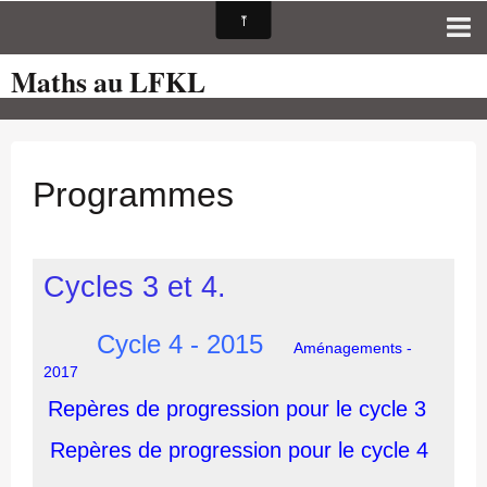
Maths au LFKL
Page d'accueil
Pour les Profs
Cours de mathématiques
Programmes
auto-évaluations
TICE
Cycles 3 et 4.
Sujets de bac
Programmes officiels
Cycle 4 - 2015
Aménagements -
Orientation
2017
Repères de progression pour le cycle 3
Repères de progression pour le cycle 4