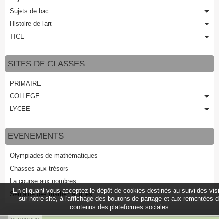
Sujets de bac
Histoire de l'art
TICE
SITES DE CLASSES
PRIMAIRE
COLLEGE
LYCEE
EVENEMENTS
Olympiades de mathématiques
Chasses aux trésors
La course aux nombres
En cliquant vous acceptez le dépôt de cookies destinés au suivi des vis
Semaine des mathématiques
sur notre site, à l'affichage des boutons de partage et aux remontées 
contenus des plateformes sociales.