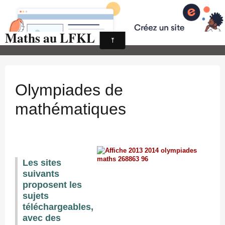
Maths au LFKL
Page d'accueil
Pour les Profs
Cours de mathématiques
Olympiades de
auto-évaluations
mathématiques
TICE
Sujets de bac
Programmes officiels
Les sites
Orientation
suivants
proposent les
sujets
téléchargeables,
avec des