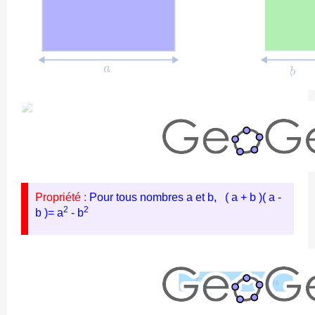
Propriété :
Pour tous nombres a et b, ( a + b )( a -
2
2
b )= a
- b