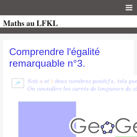
Maths au LFKL
Page d'accueil
Pour les Profs
Cours de mathématiques
Comprendre l'égalité
auto-évaluations
remarquable n°3.
TICE
Sujets de bac
Programmes officiels
Orientation