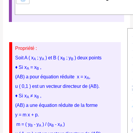
Propriété :
Soit A ( x
; y
) et B ( x
; y
) deux points
A
A
B
B
♦ Si x
= x
,
A
B
(AB) a pour équation réduite x = x
,
A
u ( 0,1 ) est un vecteur directeur de (AB).
♦ Si
x
≠
x
,
A
B
(AB) a une équation réduite
de la forme
y = m x + p.
m = ( y
- y
) / (x
- x
)
B
A
B
A