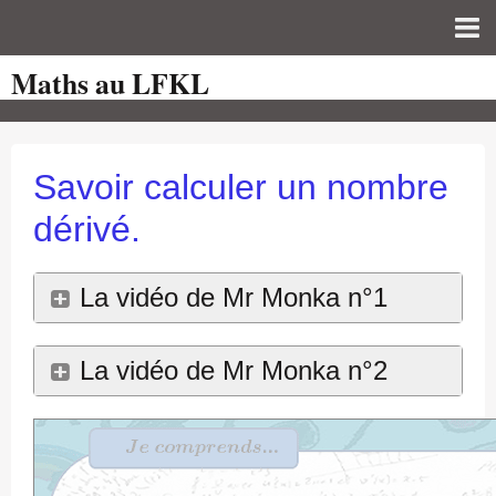
Maths au LFKL
Page d'accueil
Pour les Profs
Cours de mathématiques
Savoir calculer un nombre
auto-évaluations
dérivé.
TICE
La vidéo de Mr Monka n°1
Sujets de bac
Programmes officiels
La vidéo de Mr Monka n°2
Orientation