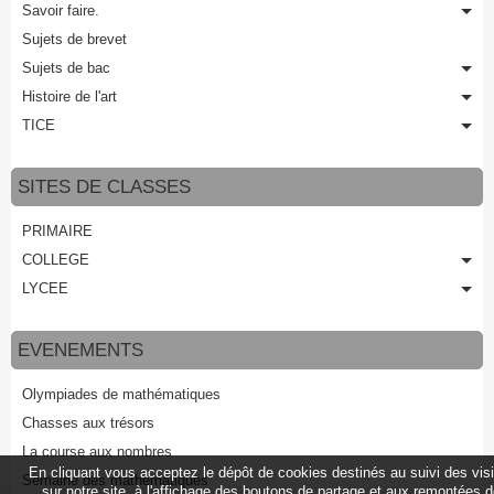
Savoir faire.
Sujets de brevet
Sujets de bac
Histoire de l'art
TICE
SITES DE CLASSES
PRIMAIRE
COLLEGE
LYCEE
EVENEMENTS
Olympiades de mathématiques
Chasses aux trésors
La course aux nombres
En cliquant vous acceptez le dépôt de cookies destinés au suivi des vis
Semaine des mathématiques
sur notre site, à l'affichage des boutons de partage et aux remontées 