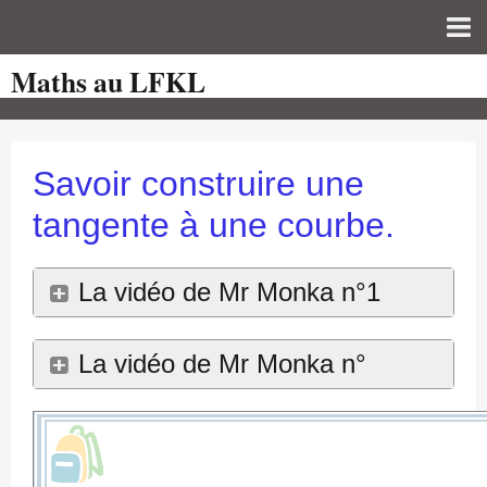
Maths au LFKL
Page d'accueil
Pour les Profs
Cours de mathématiques
Savoir construire une
auto-évaluations
tangente à une courbe.
TICE
La vidéo de Mr Monka n°1
Sujets de bac
Programmes officiels
La vidéo de Mr Monka n°
Orientation