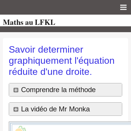
Maths au LFKL
Page d'accueil
Pour les Profs
Cours de mathématiques
Savoir determiner
auto-évaluations
graphiquement l'équation
TICE
réduite d'une droite.
Sujets de bac
Comprendre la méthode
Programmes officiels
Orientation
La vidéo de Mr Monka