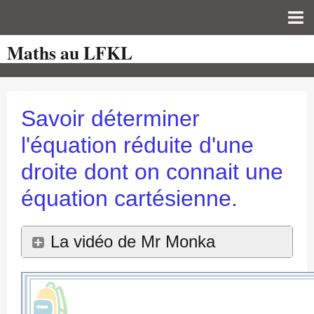
Maths au LFKL
Page d'accueil
Pour les Profs
Cours de mathématiques
Savoir déterminer
auto-évaluations
l'équation réduite d'une
TICE
droite dont on connait une
Sujets de bac
équation cartésienne.
Programmes officiels
La vidéo de Mr Monka
Orientation