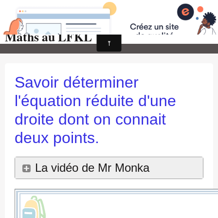
Maths au LFKL
Page d'accueil
Pour les Profs
Cours de mathématiques
Savoir déterminer
auto-évaluations
l'équation réduite d'une
TICE
droite dont on connait
Sujets de bac
deux points.
Programmes officiels
La vidéo de Mr Monka
Orientation