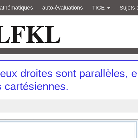
athématiques
auto-évaluations
TICE
Sujets 
 LFKL
eux droites sont parallèles, 
s cartésiennes.