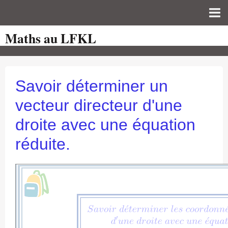
Maths au LFKL
Page d'accueil
Pour les Profs
Cours de mathématiques
Savoir déterminer un
auto-évaluations
vecteur directeur d'une
TICE
droite avec une équation
Sujets de bac
réduite.
Programmes officiels
Orientation