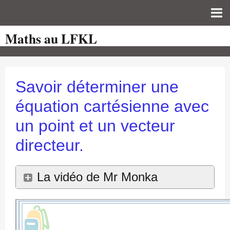
Maths au LFKL
Page d'accueil
Pour les Profs
Cours de mathématiques
Savoir déterminer une
auto-évaluations
équation cartésienne avec
TICE
un point et un vecteur
Sujets de bac
directeur.
Programmes officiels
La vidéo de Mr Monka
Orientation