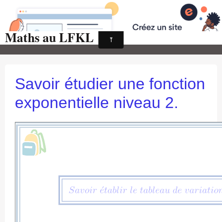
Maths au LFKL
Page d'accueil
Pour les Profs
Cours de mathématiques
Savoir étudier une fonction
auto-évaluations
exponentielle niveau 2.
TICE
Sujets de bac
Programmes officiels
Orientation