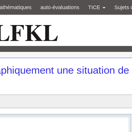
athématiques
auto-évaluations
TICE
Sujets 
 LFKL
aphiquement une situation de