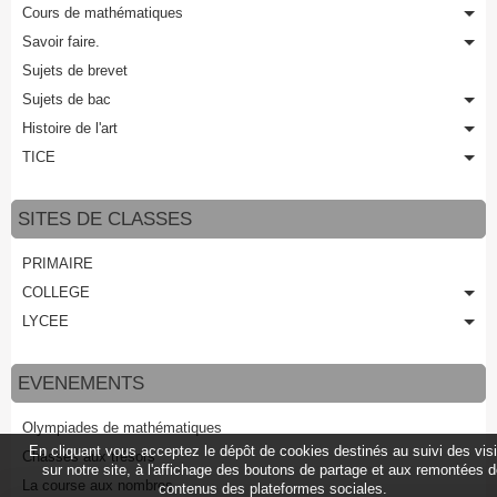
Cours de mathématiques
Savoir faire.
Sujets de brevet
Sujets de bac
Histoire de l'art
TICE
SITES DE CLASSES
PRIMAIRE
COLLEGE
LYCEE
EVENEMENTS
Olympiades de mathématiques
En cliquant vous acceptez le dépôt de cookies destinés au suivi des vis
Chasses aux trésors
sur notre site, à l'affichage des boutons de partage et aux remontées 
La course aux nombres
contenus des plateformes sociales.