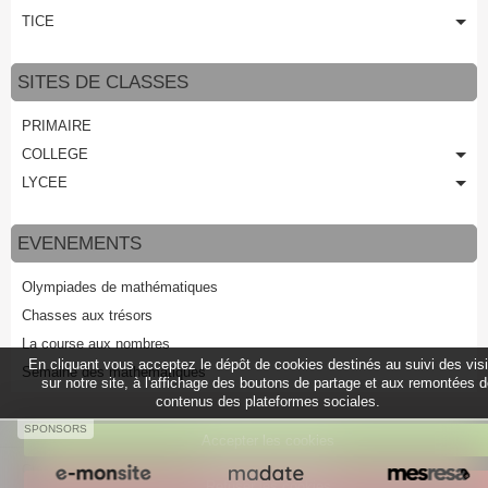
TICE
SITES DE CLASSES
PRIMAIRE
COLLEGE
LYCEE
EVENEMENTS
Olympiades de mathématiques
Chasses aux trésors
La course aux nombres
En cliquant vous acceptez le dépôt de cookies destinés au suivi des vis
Semaine des mathématiques
sur notre site, à l'affichage des boutons de partage et aux remontées 
contenus des plateformes sociales.
SPONSORS
Accepter les cookies
Créer un site internet avec e-monsite
Refuser les cookies