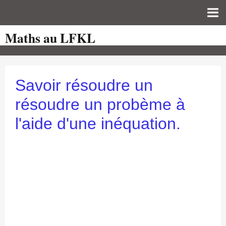
Maths au LFKL
Page d'accueil
Pour les Profs
Cours de mathématiques
Savoir résoudre un
auto-évaluations
résoudre un probème à
TICE
l'aide d'une inéquation.
Sujets de bac
Programmes officiels
Orientation