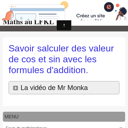
Maths au LFKL
Page d'accueil
Pour les Profs
Cours de mathématiques
Savoir salculer des valeur
auto-évaluations
de cos et sin avec les
TICE
formules d'addition.
Sujets de bac
La vidéo de Mr Monka
Programmes officiels
Orientation
MENU