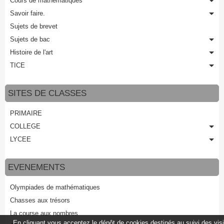
Cours de mathématiques
Savoir faire.
Sujets de brevet
Sujets de bac
Histoire de l'art
TICE
SITES DE CLASSES
PRIMAIRE
COLLEGE
LYCEE
EVENEMENTS
Olympiades de mathématiques
Chasses aux trésors
La course aux nombres
En cliquant vous acceptez le dépôt de cookies destinés au suivi des vis