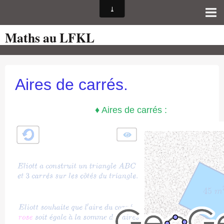
Maths au LFKL
Page d'accueil
Pour les Profs
Cours de mathématiques
Aires de carrés.
auto-évaluations
♦ Aires de carrés :
TICE
Sujets de bac
Programmes officiels
Orientation