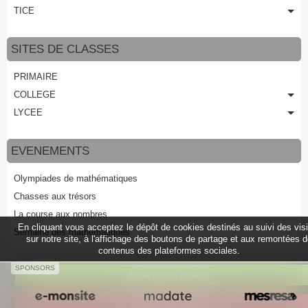
TICE
SITES DE CLASSES
PRIMAIRE
COLLEGE
LYCEE
EVENEMENTS
Olympiades de mathématiques
Chasses aux trésors
La course aux nombres
En cliquant vous acceptez le dépôt de cookies destinés au suivi des vis
Semaine des mathématiques
sur notre site, à l'affichage des boutons de partage et aux remontées 
contenus des plateformes sociales.
SPONSORS
Accepter les cookies
Créer un site internet avec e-monsite
Refuser les cookies
Signaler un contenu illicite sur ce site