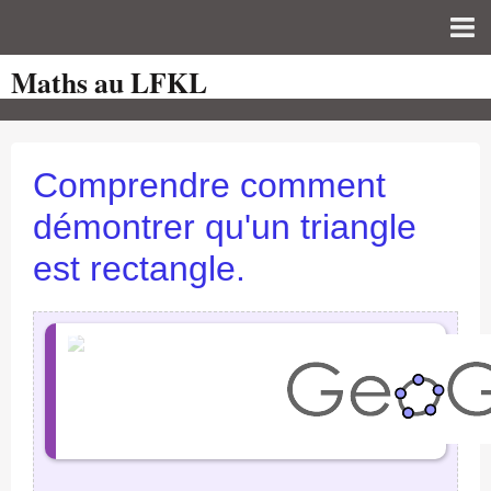
Maths au LFKL
Page d'accueil
Pour les Profs
Cours de mathématiques
Comprendre comment
auto-évaluations
démontrer qu'un triangle
TICE
est rectangle.
Sujets de bac
Programmes officiels
Orientation