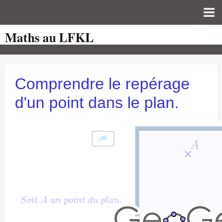
Maths au LFKL
Page d'accueil
Pour les Profs
Cours de mathématiques
Comprendre le repérage
auto-évaluations
d'un point dans le plan.
TICE
Sujets de bac
Programmes officiels
Orientation