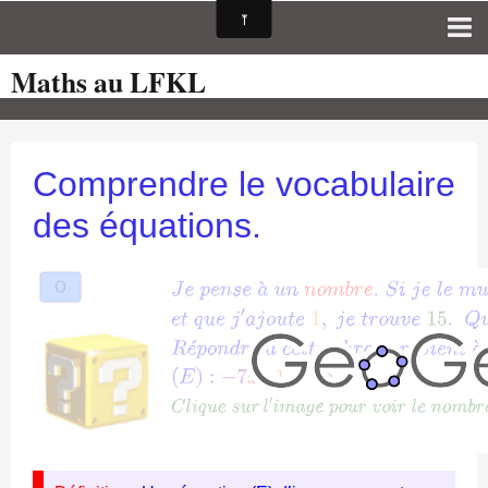
Maths au LFKL
Page d'accueil
Pour les Profs
Cours de mathématiques
Comprendre le vocabulaire
auto-évaluations
des équations.
TICE
Sujets de bac
Programmes officiels
Orientation