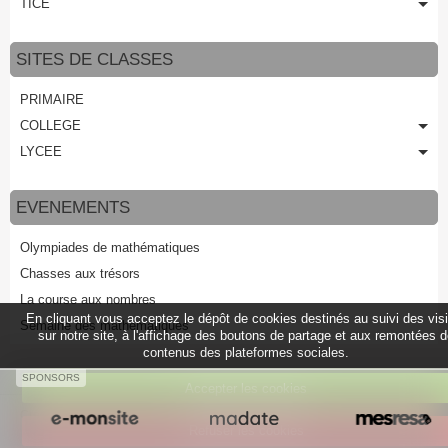
TICE
SITES DE CLASSES
PRIMAIRE
COLLEGE
LYCEE
EVENEMENTS
Olympiades de mathématiques
Chasses aux trésors
La course aux nombres
En cliquant vous acceptez le dépôt de cookies destinés au suivi des vis
Semaine des mathématiques
sur notre site, à l'affichage des boutons de partage et aux remontées 
contenus des plateformes sociales.
SPONSORS
Accepter les cookies
Créer un site internet avec e-monsite
Refuser les cookies
Signaler un contenu illicite sur ce site