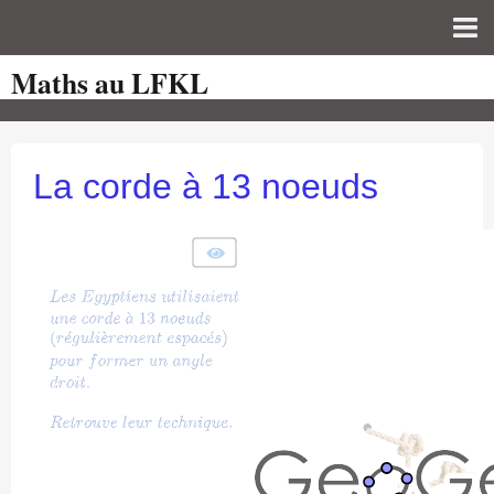
Maths au LFKL
Page d'accueil
Pour les Profs
Cours de mathématiques
La corde à 13 noeuds
auto-évaluations
TICE
Sujets de bac
Programmes officiels
Orientation