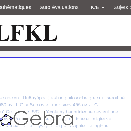
athématiques
auto-évaluations
TICE
Sujets 
 LFKL