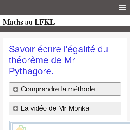
Maths au LFKL
Page d'accueil
Pour les Profs
Cours de mathématiques
Savoir écrire l'égalité du
auto-évaluations
théorème de Mr
TICE
Pythagore.
Sujets de bac
Comprendre la méthode
Programmes officiels
Orientation
La vidéo de Mr Monka