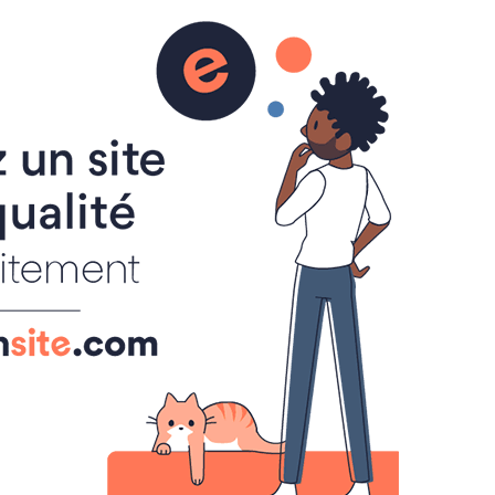
de bac
Programmes officiels
Orientation
OK
MENU
.
Cours de mathématiques
Savoir faire.
Sujets de brevet
Sujets de bac
Histoire de l'art
TICE
SITES DE CLASSES