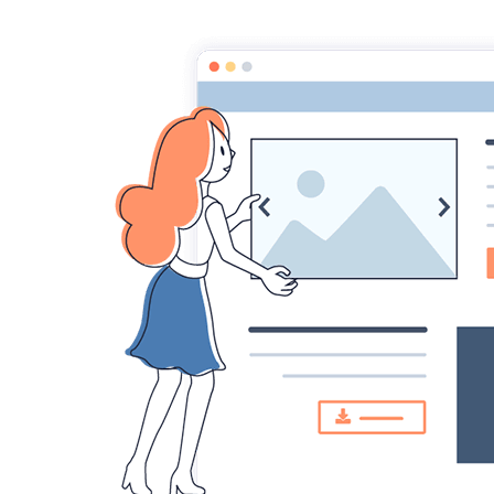
Page d'accueil
Pour les Profs
Cours de m
Maths au
Savoir reconnaitre une
La vidéo de Mr Monka