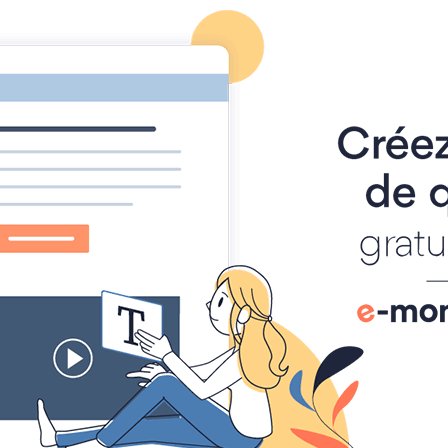
athématiques
auto-évaluations
TICE
Sujets 
 LFKL
 situation de proportionnalité