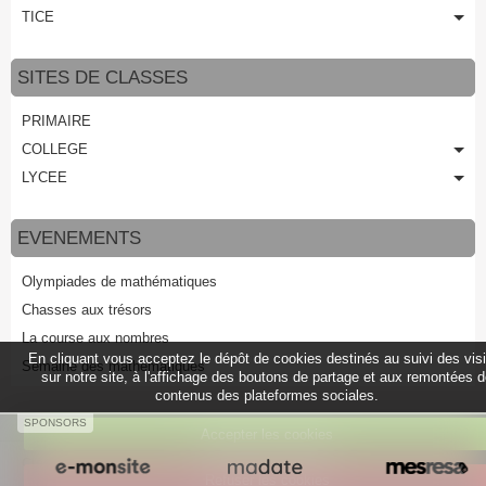
TICE
SITES DE CLASSES
PRIMAIRE
COLLEGE
LYCEE
EVENEMENTS
Olympiades de mathématiques
Chasses aux trésors
La course aux nombres
En cliquant vous acceptez le dépôt de cookies destinés au suivi des vis
Semaine des mathématiques
sur notre site, à l'affichage des boutons de partage et aux remontées 
contenus des plateformes sociales.
SPONSORS
Accepter les cookies
Créer un site internet avec e-monsite
Refuser les cookies
Signaler un contenu illicite sur ce site