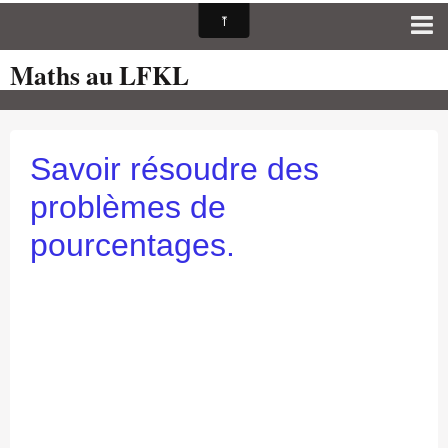
Maths au LFKL
Page d'accueil
Pour les Profs
Cours de mathématiques
Savoir résoudre des
auto-évaluations
problèmes de
TICE
pourcentages.
Sujets de bac
Programmes officiels
Orientation