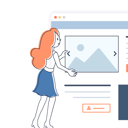
Page d'accueil
Pour les Profs
Cours de m
Maths au
Savoir calculer une d
La vidéo de Mr Monka