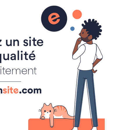
de bac
Programmes officiels
Orientation
OK
MENU
Cours de mathématiques
Savoir faire.
Sujets de brevet
Sujets de bac
Histoire de l'art
TICE
SITES DE CLASSES