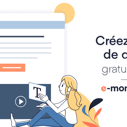
athématiques
auto-évaluations
TICE
Sujets 
 LFKL
istance avec une échelle.