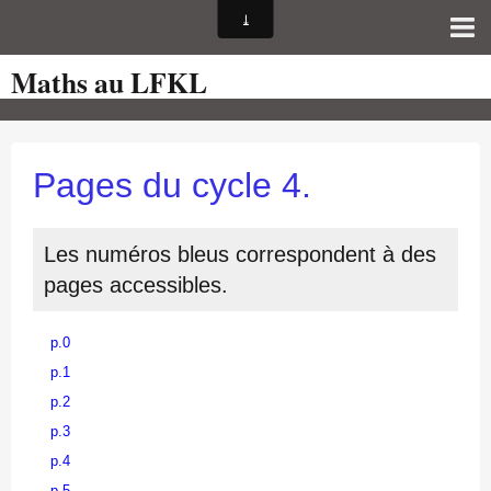
Maths au LFKL
Page d'accueil
Pour les Profs
Cours de mathématiques
Pages du cycle 4.
auto-évaluations
TICE
Les numéros bleus correspondent à des
pages accessibles.
Sujets de bac
Programmes officiels
p.0
Orientation
p.1
p.2
p.3
p.4
p.5