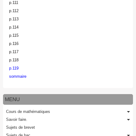
p.111
p.112
p.113
p.114
p.115
p.116
p.117
p.118
p.119
sommaire
MENU
Cours de mathématiques
Savoir faire.
Sujets de brevet
Sujets de bac