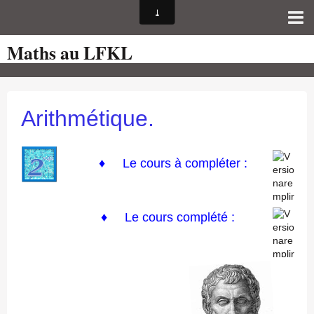
Maths au LFKL
Page d'accueil
Pour les Profs
Cours de mathématiques
Arithmétique.
auto-évaluations
TICE
♦
Le cours à compléter :
Sujets de bac
Programmes officiels
♦ Le cours complété :
Orientation