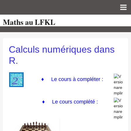
Maths au LFKL
Page d'accueil
Pour les Profs
Cours de mathématiques
Calculs numériques dans
auto-évaluations
R.
TICE
Sujets de bac
♦
Le cours à compléter :
Programmes officiels
Orientation
♦ Le cours complété :