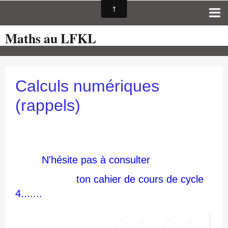
Maths au LFKL
Page d'accueil
Pour les Profs
Cours de mathématiques
Calculs numériques
auto-évaluations
(rappels)
TICE
Sujets de bac
Programmes officiels
N'hésite pas à consulter
Orientation
ton cahier de cours de cycle
4.......