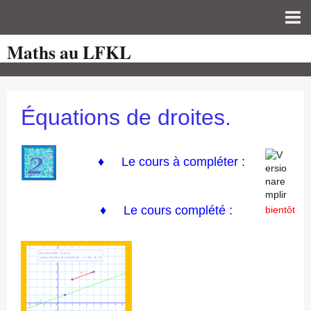
Maths au LFKL
Page d'accueil
Pour les Profs
Cours de mathématiques
Équations de droites.
auto-évaluations
TICE
♦
Le cours à compléter :
Sujets de bac
♦ Le cours complété :
Programmes officiels
bientôt
Orientation