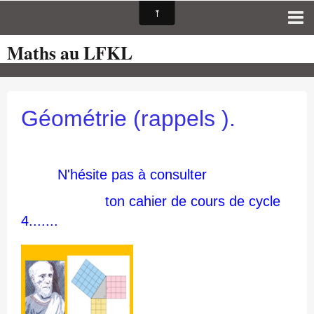
Maths au LFKL
Page d'accueil
Pour les Profs
Cours de mathématiques
Géométrie (rappels ).
auto-évaluations
TICE
N'hésite pas à consulter
Sujets de bac
ton cahier de cours de cycle
Programmes officiels
4.......
Orientation