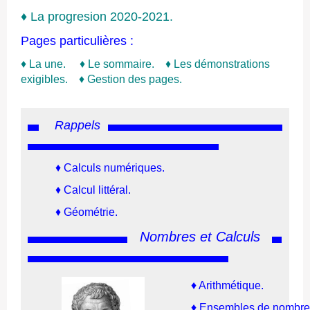
♦
L
a progresion 2020-2021.
Pages particulières :
♦
La une.
♦
Le sommaire.
♦
Les démonstrations
exigibles.
♦
Gestion des pages.
Rappels
♦ Calculs numériques.
♦ Calcul littéral.
♦
Géométrie.
Nombres et Calculs
♦
Arithmétique.
♦
Ensembles de n