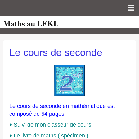
Maths au LFKL
Page d'accueil
Pour les Profs
Cours de mathématiques
Le cours de seconde
auto-évaluations
TICE
Sujets de bac
Programmes officiels
Orientation
Le cours de seconde en mathématique est
composé de 54 pages.
♦
Suivi de mon classeur de cours
.
♦
L
e livre de maths ( spécimen ).