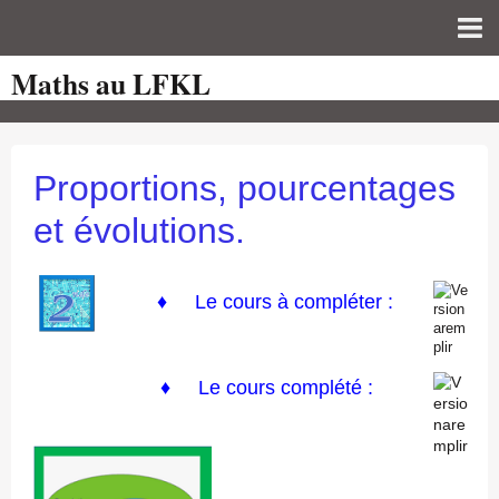
Maths au LFKL
Page d'accueil
Pour les Profs
Cours de mathématiques
Proportions, pourcentages
auto-évaluations
et évolutions.
TICE
Sujets de bac
♦
Le cours à compléter :
Programmes officiels
Orientation
♦ Le cours complété :