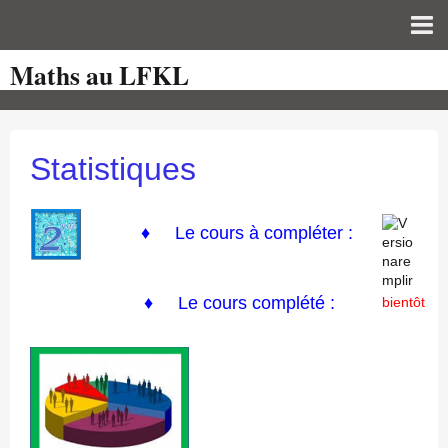
Maths au LFKL
Page d'accueil
Pour les Profs
Cours de mathématiques
Statistiques
auto-évaluations
TICE
♦
Le cours à compléter :
Sujets de bac
♦ Le cours complété :
Programmes officiels
bientôt
Orientation