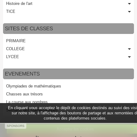
Histoire de l'art
TICE
SITES DE CLASSES
PRIMAIRE
COLLEGE
LYCEE
EVENEMENTS
Olympiades de mathématiques
Chasses aux trésors
La course aux nombres
En cliquant vous acceptez le dépôt de cookies destinés au suivi des vis
Semaine des mathématiques
sur notre site, à l'affichage des boutons de partage et aux remontées 
contenus des plateformes sociales.
SPONSORS
Accepter les cookies