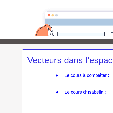
Page d'accueil
Pour les Profs
Cours de m
Maths au
Vecteurs dans l'espa
♦
Le cours à compléter :
♦ Le cours d' Isabella :