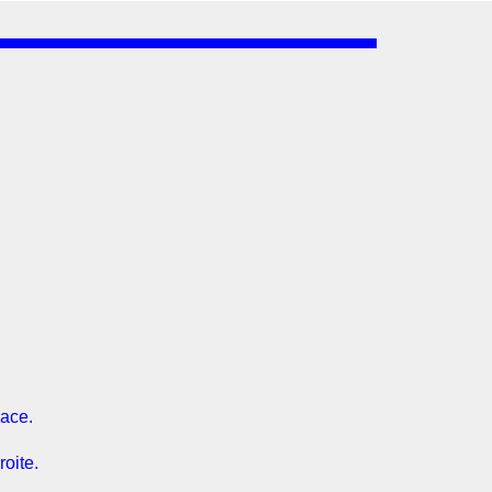
pace.
roite.