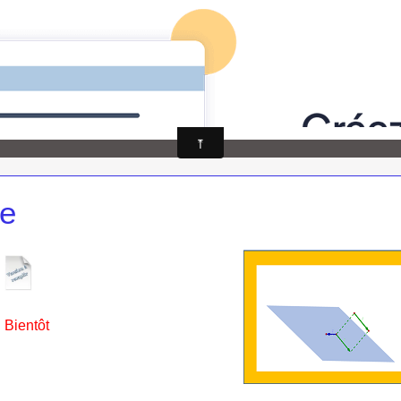
athématiques
auto-évaluations
TICE
Sujets 
 LFKL
ce
Bientôt