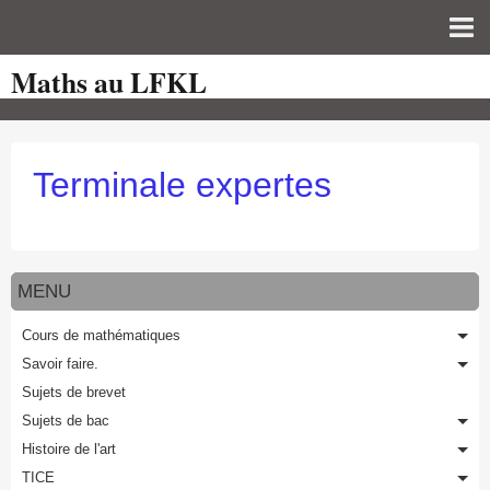
Maths au LFKL
Page d'accueil
Pour les Profs
Cours de mathématiques
Terminale expertes
auto-évaluations
TICE
Sujets de bac
MENU
Programmes officiels
Cours de mathématiques
Savoir faire.
Orientation
Sujets de brevet
Sujets de bac
Histoire de l'art
TICE