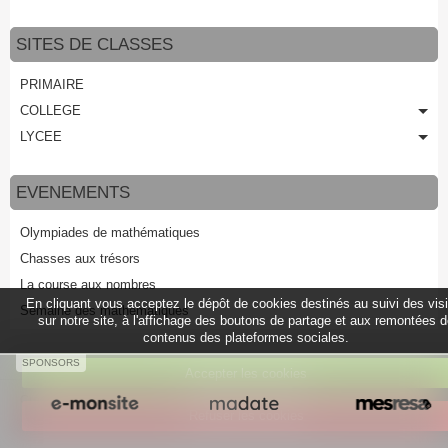
SITES DE CLASSES
PRIMAIRE
COLLEGE
LYCEE
EVENEMENTS
Olympiades de mathématiques
Chasses aux trésors
La course aux nombres
En cliquant vous acceptez le dépôt de cookies destinés au suivi des vis
Semaine des mathématiques
sur notre site, à l'affichage des boutons de partage et aux remontées 
contenus des plateformes sociales.
SPONSORS
Accepter les cookies
Créer un site internet avec e-monsite
Refuser les cookies
Signaler un contenu illicite sur ce site