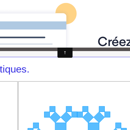
athématiques
auto-évaluations
TICE
Sujets 
 LFKL
tiques.