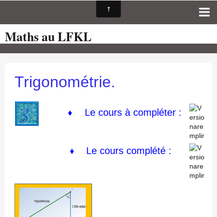
Maths au LFKL
Page d'accueil
Pour les Profs
Cours de mathématiques
Trigonométrie.
auto-évaluations
TICE
Le cours à compléter :
♦
Sujets de bac
Programmes officiels
Le cours
complété :
♦
Orientation