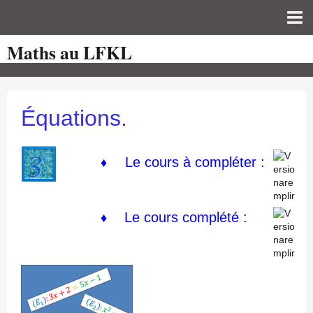
Maths au LFKL
Page d'accueil
Pour les Profs
Cours de mathématiques
Équations.
auto-évaluations
TICE
Le cours à compléter :
♦
Sujets de bac
Programmes officiels
Le cours
complété :
♦
Orientation