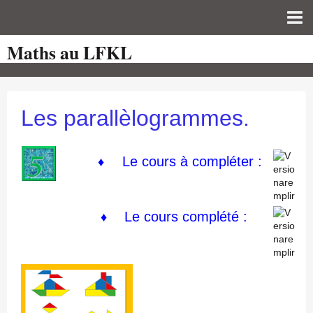
Maths au LFKL
Page d'accueil
Pour les Profs
Cours de mathématiques
Les parallèlogrammes.
auto-évaluations
TICE
Le cours à compléter :
♦
Sujets de bac
Programmes officiels
Le cours
complété :
♦
Orientation