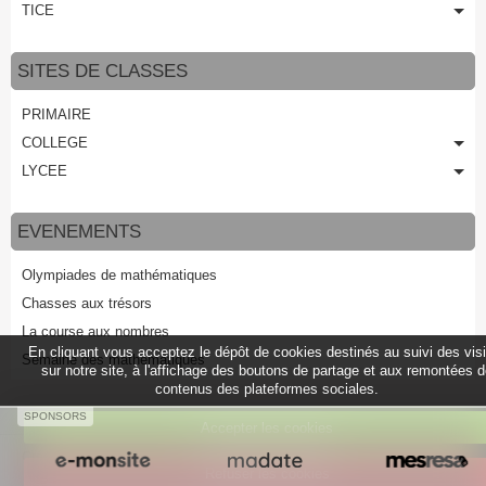
TICE
SITES DE CLASSES
PRIMAIRE
COLLEGE
LYCEE
EVENEMENTS
Olympiades de mathématiques
Chasses aux trésors
La course aux nombres
En cliquant vous acceptez le dépôt de cookies destinés au suivi des vis
Semaine des mathématiques
sur notre site, à l'affichage des boutons de partage et aux remontées 
contenus des plateformes sociales.
SPONSORS
Accepter les cookies
Créer un site internet avec e-monsite
Refuser les cookies
Signaler un contenu illicite sur ce site