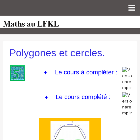
Maths au LFKL
Page d'accueil
Pour les Profs
Cours de mathématiques
Polygones et cercles.
auto-évaluations
TICE
Le cours à compléter :
♦
Sujets de bac
Programmes officiels
Le cours
complété :
♦
Orientation