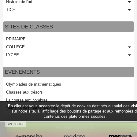
Histoire de l'art
TICE
SITES DE CLASSES
PRIMAIRE
COLLEGE
LYCEE
EVENEMENTS
Olympiades de mathématiques
Chasses aux trésors
La course aux nombres
En cliquant vous acceptez le dépôt de cookies destinés au suivi des vis
Semaine des mathématiques
sur notre site, à l'affichage des boutons de partage et aux remontées 
contenus des plateformes sociales.
SPONSORS
Accepter les cookies
Créer un site internet avec e-monsite