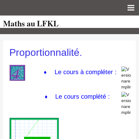
Maths au LFKL
Page d'accueil
Pour les Profs
Cours de mathématiques
Proportionnalité.
auto-évaluations
TICE
Le cours à compléter :
♦
Sujets de bac
Programmes officiels
Le cours
complété :
♦
Orientation