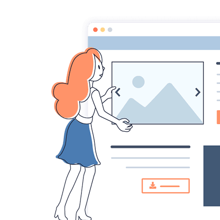
Page d'accueil
Pour les Profs
Cours de m
Maths au
Le compte est bon.