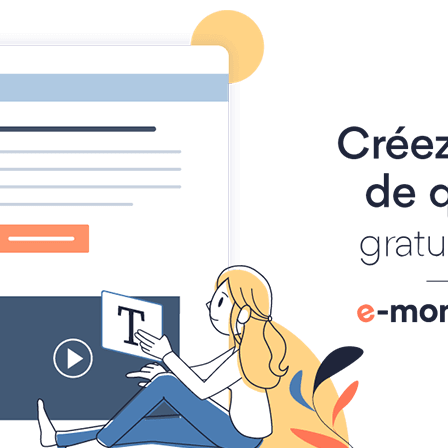
athématiques
auto-évaluations
TICE
Sujets 
 LFKL