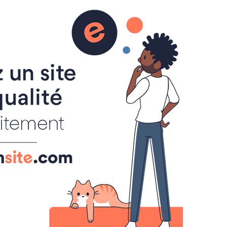
de bac
Programmes officiels
Orientation
OK
MENU
Cours de mathématiques
Savoir faire.
Sujets de brevet
Sujets de bac
Histoire de l'art
TICE
SITES DE CLASSES