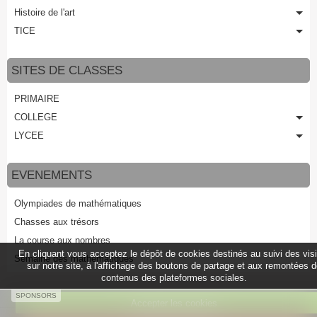
Histoire de l'art
TICE
SITES DE CLASSES
PRIMAIRE
COLLEGE
LYCEE
EVENEMENTS
Olympiades de mathématiques
Chasses aux trésors
La course aux nombres
En cliquant vous acceptez le dépôt de cookies destinés au suivi des vis
Semaine des mathématiques
sur notre site, à l'affichage des boutons de partage et aux remontées 
contenus des plateformes sociales.
SPONSORS
Accepter les cookies