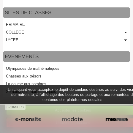
SITES DE CLASSES
PRIMAIRE
COLLEGE
LYCEE
EVENEMENTS
Olympiades de mathématiques
Chasses aux trésors
La course aux nombres
En cliquant vous acceptez le dépôt de cookies destinés au suivi des vis
Semaine des mathématiques
sur notre site, à l'affichage des boutons de partage et aux remontées 
contenus des plateformes sociales.
SPONSORS
Accepter les cookies
Créer un site internet avec e-monsite
Refuser les cookies
Signaler un contenu illicite sur ce site