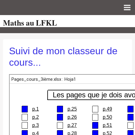
Maths au LFKL
Page d'accueil
Pour les Profs
Cours de mathématiques
Suivi de mon classeur de
auto-évaluations
cours...
TICE
Sujets de bac
Programmes officiels
Orientation