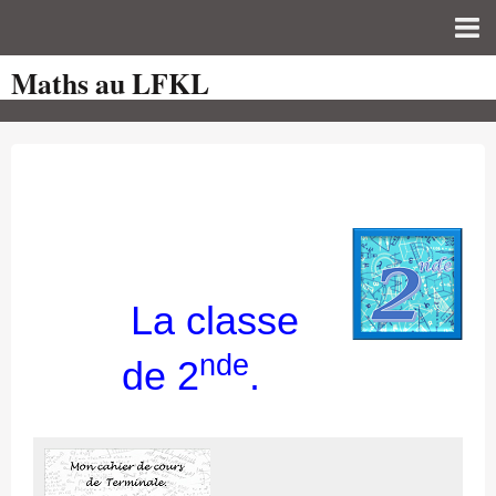
Maths au LFKL
Page d'accueil
Pour les Profs
Cours de mathématiques
auto-évaluations
TICE
Sujets de bac
La classe
Programmes officiels
nde
de 2
.
Orientation