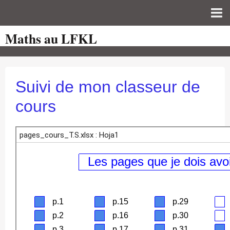
Maths au LFKL
Page d'accueil
Pour les Profs
Cours de mathématiques
Suivi de mon classeur de
auto-évaluations
cours
TICE
Sujets de bac
Programmes officiels
Orientation